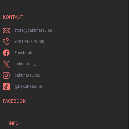
z
e
i
KONTAKT
l
e
store
@
bakuhatsu.eu
+421947179008
Facebook
bakuhatsu_eu
bakuhatsu.eu/
@bakuhatsu_eu
FACEBOOK
INFO