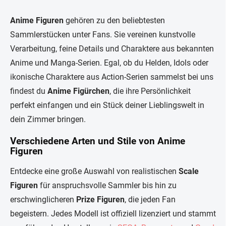
t
e
Anime Figuren
gehören zu den beliebtesten
u
Sammlerstücken unter Fans. Sie vereinen kunstvolle
e
r
Verarbeitung, feine Details und Charaktere aus bekannten
e
Anime und Manga-Serien. Egal, ob du Helden, Idols oder
l
e
ikonische Charaktere aus Action-Serien sammelst bei uns
m
findest du
Anime Figürchen
, die ihre Persönlichkeit
e
n
perfekt einfangen und ein Stück deiner Lieblingswelt in
t
dein Zimmer bringen.
e
d
Verschiedene Arten und Stile von Anime
e
Figuren
r
L
i
Entdecke eine große Auswahl von realistischen
Scale
s
Figuren
für anspruchsvolle Sammler bis hin zu
t
e
erschwinglicheren
Prize Figuren
, die jeden Fan
begeistern. Jedes Modell ist offiziell lizenziert und stammt