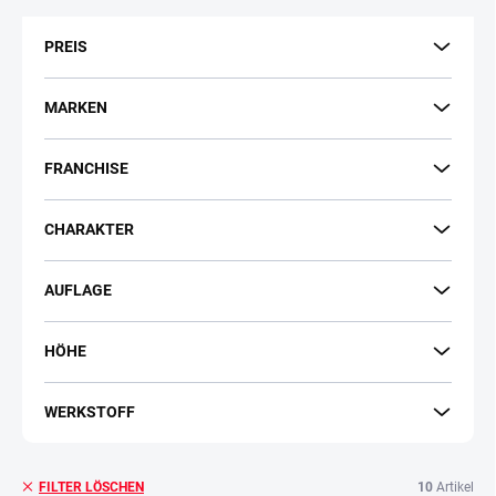
t
s
PREIS
o
r
t
MARKEN
i
e
FRANCHISE
r
u
n
CHARAKTER
g
AUFLAGE
HÖHE
WERKSTOFF
10
Artikel
FILTER LÖSCHEN