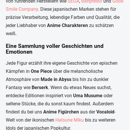
von führenden Herstellern wie
SEGA
,
Banpresto
und
Good
Smile Company
. Diese japanischen Marken stehen für
präzise Verarbeitung, lebendige Farben und Qualität, die
jeder Liebhaber von
Anime Charakteren
zu schätzen
weiß.
Eine Sammlung voller Geschichten und
Emotionen
Jede Figur erzählt ihre eigene Geschichte von epischen
Kämpfen in
One Piece
über die melancholische
Atmosphäre von
Made in Abyss
bis hin zu dunkler
Fantasy wie
Berserk
. Wenn du etwas Neues suchst,
entdecke Editionen inspiriert von
Uma Musume
oder
seltene Stücke, die du sonst kaum findest. Außerdem
findest du bei uns
Anime Figürchen
aus der
Vocaloid
-
Welt von der ikonischen
Hatsune Miku
bis zu weiteren
Idols der japanischen Popkultur.