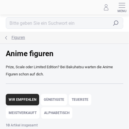
Zum
Inhalt
springen
Suchen
Figuren
Anime figuren
Prize, Scale oder Limited Edition? Bei Bakuhatsu warten die Anime
Figuren schon auf dich.
P
r
WIR EMPFEHLEN
GÜNSTIGSTE
TEUERSTE
o
d
MEISTVERKAUFT
ALPHABETISCH
u
k
10
Artikel insgesamt