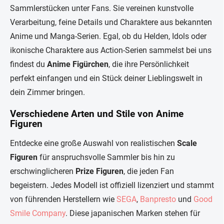
u
Sammlerstücken unter Fans. Sie vereinen kunstvolle
e
r
Verarbeitung, feine Details und Charaktere aus bekannten
e
Anime und Manga-Serien. Egal, ob du Helden, Idols oder
l
e
ikonische Charaktere aus Action-Serien sammelst bei uns
m
findest du
Anime Figürchen
, die ihre Persönlichkeit
e
n
perfekt einfangen und ein Stück deiner Lieblingswelt in
t
dein Zimmer bringen.
e
d
Verschiedene Arten und Stile von Anime
e
Figuren
r
L
i
Entdecke eine große Auswahl von realistischen
Scale
s
Figuren
für anspruchsvolle Sammler bis hin zu
t
e
erschwinglicheren
Prize Figuren
, die jeden Fan
begeistern. Jedes Modell ist offiziell lizenziert und stammt
von führenden Herstellern wie
SEGA
,
Banpresto
und
Good
Smile Company
. Diese japanischen Marken stehen für