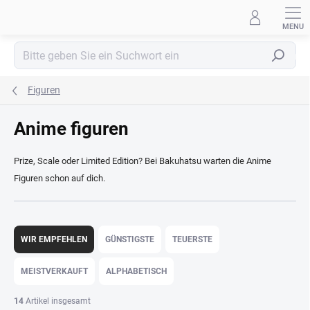
Zum
Inhalt
springen
Suchen
Figuren
Anime figuren
Prize, Scale oder Limited Edition? Bei Bakuhatsu warten die Anime
Figuren schon auf dich.
P
r
WIR EMPFEHLEN
GÜNSTIGSTE
TEUERSTE
o
d
MEISTVERKAUFT
ALPHABETISCH
u
k
14
Artikel insgesamt