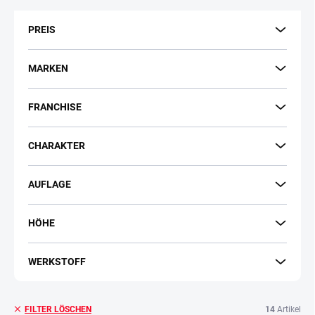
t
s
PREIS
o
r
t
MARKEN
i
e
FRANCHISE
r
u
n
CHARAKTER
g
AUFLAGE
HÖHE
WERKSTOFF
14
Artikel
FILTER LÖSCHEN