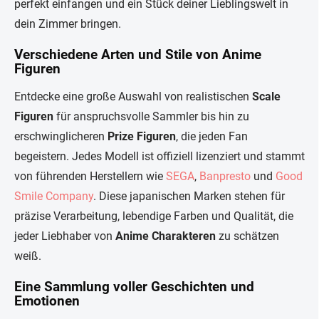
n
perfekt einfangen und ein Stück deiner Lieblingswelt in
t
dein Zimmer bringen.
e
d
Verschiedene Arten und Stile von Anime
e
Figuren
r
L
i
Entdecke eine große Auswahl von realistischen
Scale
s
Figuren
für anspruchsvolle Sammler bis hin zu
t
e
erschwinglicheren
Prize Figuren
, die jeden Fan
begeistern. Jedes Modell ist offiziell lizenziert und stammt
von führenden Herstellern wie
SEGA
,
Banpresto
und
Good
Smile Company
. Diese japanischen Marken stehen für
präzise Verarbeitung, lebendige Farben und Qualität, die
jeder Liebhaber von
Anime Charakteren
zu schätzen
weiß.
Eine Sammlung voller Geschichten und
Emotionen