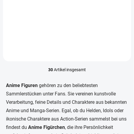
Amagami Sister figur
Amagami Sister figur
Yae Amagami
Yuna Amagami
(Coreful)
(Coreful)
€26,99
€26,99
In den Warenkorb
In den Warenkorb
30
Artikel insgesamt
S
t
e
Anime Figuren
gehören zu den beliebtesten
u
Sammlerstücken unter Fans. Sie vereinen kunstvolle
e
r
Verarbeitung, feine Details und Charaktere aus bekannten
e
Anime und Manga-Serien. Egal, ob du Helden, Idols oder
l
e
ikonische Charaktere aus Action-Serien sammelst bei uns
m
findest du
Anime Figürchen
, die ihre Persönlichkeit
e