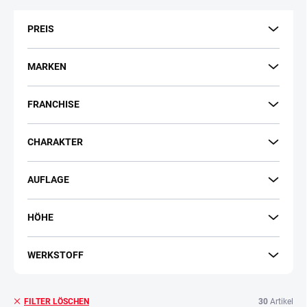
t
s
PREIS
o
r
t
MARKEN
i
e
FRANCHISE
r
u
n
CHARAKTER
g
AUFLAGE
HÖHE
WERKSTOFF
30
Artikel
FILTER LÖSCHEN