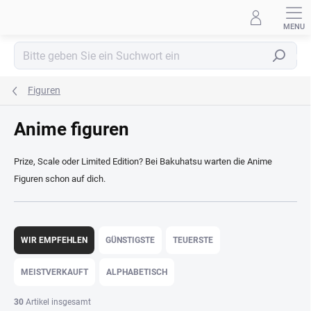
Zum
Inhalt
springen
Suchen
Figuren
Anime figuren
Prize, Scale oder Limited Edition? Bei Bakuhatsu warten die Anime
Figuren schon auf dich.
P
r
WIR EMPFEHLEN
GÜNSTIGSTE
TEUERSTE
o
d
MEISTVERKAUFT
ALPHABETISCH
u
k
30
Artikel insgesamt