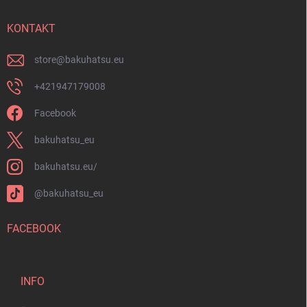
e
i
KONTAKT
l
e
store
@
bakuhatsu.eu
+421947179008
Facebook
bakuhatsu_eu
bakuhatsu.eu/
@bakuhatsu_eu
FACEBOOK
INFO