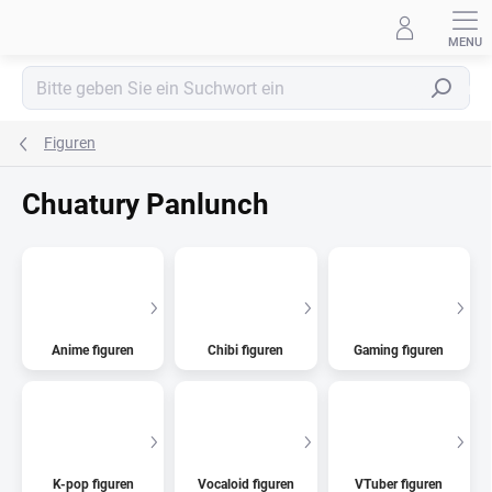
Zum
Inhalt
springen
Suchen
Figuren
Chuatury Panlunch
Anime figuren
Chibi figuren
Gaming figuren
K-pop figuren
Vocaloid figuren
VTuber figuren