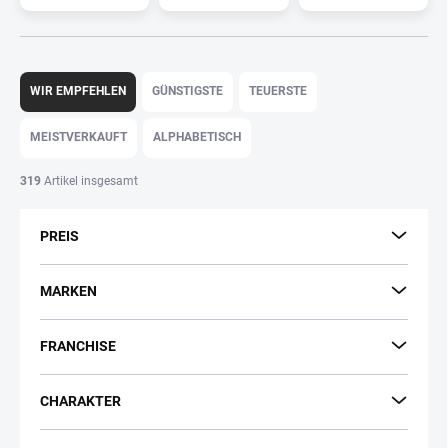
P
r
WIR EMPFEHLEN
GÜNSTIGSTE
TEUERSTE
o
d
MEISTVERKAUFT
ALPHABETISCH
u
k
319
Artikel insgesamt
t
s
PREIS
o
r
t
MARKEN
i
e
FRANCHISE
r
u
n
CHARAKTER
g