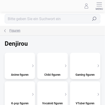
Zum
Inhalt
springen
Suchen
Figuren
Denjirou
Anime figuren
Chibi figuren
Gaming figuren
K-pop figuren
Vocaloid figuren
VTuber figuren