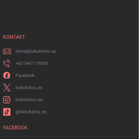
F
r
u
L
i
ß
s
z
t
e
e
i
KONTAKT
l
e
store
@
bakuhatsu.eu
+421947179008
Facebook
bakuhatsu_eu
bakuhatsu.eu/
@bakuhatsu_eu
FACEBOOK