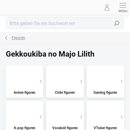
Zum
Inhalt
springen
Suchen
Figuren
Gekkoukiba no Majo Lilith
Anime figuren
Chibi figuren
Gaming figuren
K-pop figuren
Vocaloid figuren
VTuber figuren