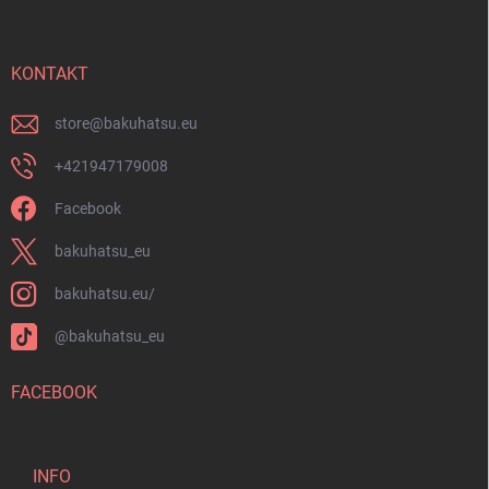
ß
s
z
t
e
e
i
KONTAKT
l
e
store
@
bakuhatsu.eu
+421947179008
Facebook
bakuhatsu_eu
bakuhatsu.eu/
@bakuhatsu_eu
FACEBOOK
INFO