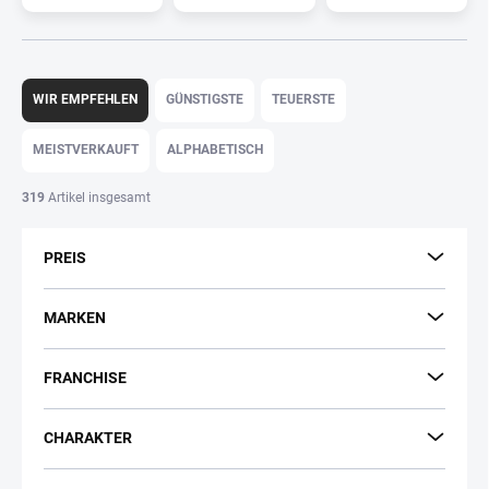
P
r
WIR EMPFEHLEN
GÜNSTIGSTE
TEUERSTE
o
d
MEISTVERKAUFT
ALPHABETISCH
u
k
319
Artikel insgesamt
t
s
PREIS
o
r
t
MARKEN
i
e
FRANCHISE
r
u
n
CHARAKTER
g