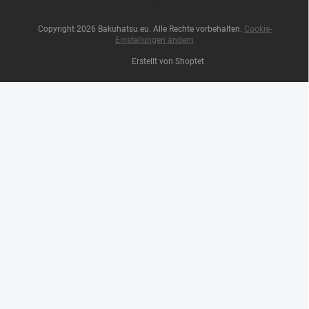
Copyright 2026
Bakuhatsu.eu
. Alle Rechte vorbehalten.
Cookie-
Einstellungen ändern
Erstellt von Shoptet