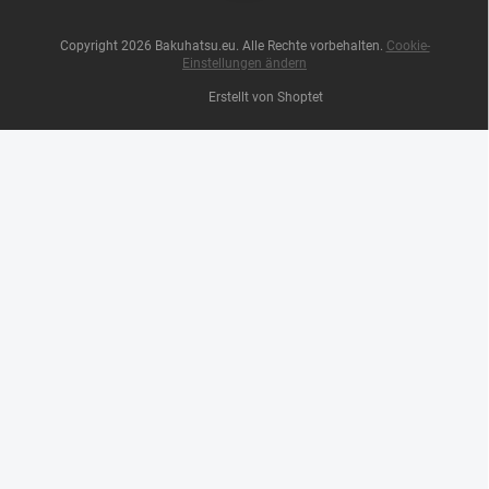
Copyright 2026
Bakuhatsu.eu
. Alle Rechte vorbehalten.
Cookie-
Einstellungen ändern
Erstellt von Shoptet