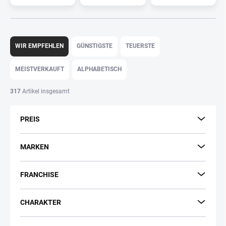
P
r
WIR EMPFEHLEN
GÜNSTIGSTE
TEUERSTE
o
d
MEISTVERKAUFT
ALPHABETISCH
u
k
317
Artikel insgesamt
t
s
PREIS
o
r
t
MARKEN
i
e
FRANCHISE
r
u
n
CHARAKTER
g