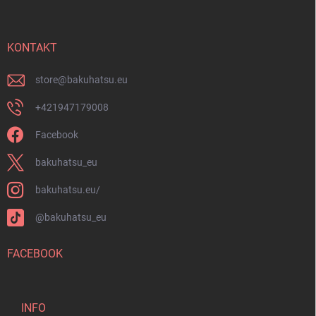
ß
s
z
t
e
e
i
KONTAKT
l
e
store
@
bakuhatsu.eu
+421947179008
Facebook
bakuhatsu_eu
bakuhatsu.eu/
@bakuhatsu_eu
FACEBOOK
INFO