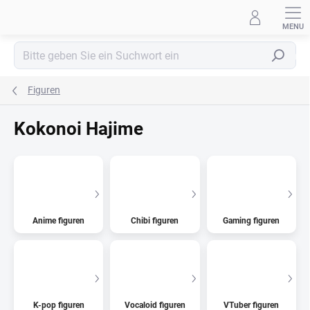
Zum
Inhalt
springen
Suchen
Figuren
Kokonoi Hajime
Anime figuren
Chibi figuren
Gaming figuren
K-pop figuren
Vocaloid figuren
VTuber figuren