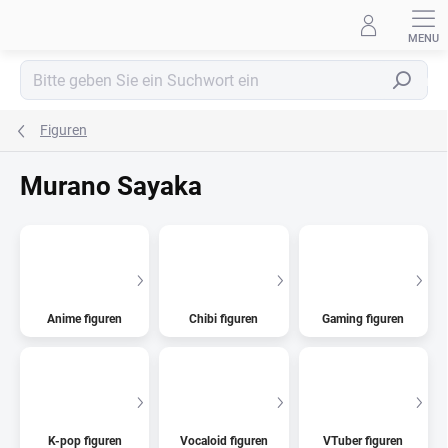
Zum
Inhalt
springen
Suchen
Figuren
Murano Sayaka
Anime figuren
Chibi figuren
Gaming figuren
K-pop figuren
Vocaloid figuren
VTuber figuren