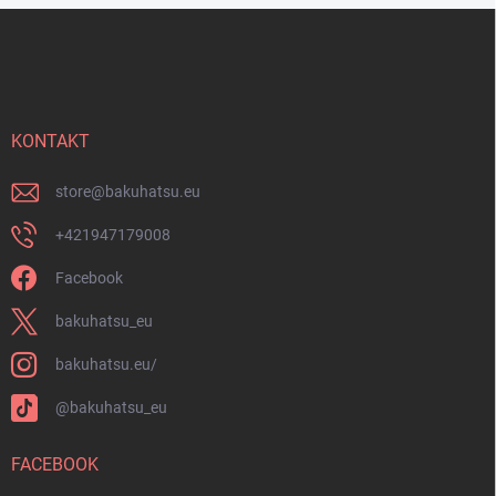
t
F
e
u
d
ß
e
z
r
e
L
i
KONTAKT
i
s
l
t
e
store
@
bakuhatsu.eu
e
+421947179008
Facebook
bakuhatsu_eu
bakuhatsu.eu/
@bakuhatsu_eu
FACEBOOK