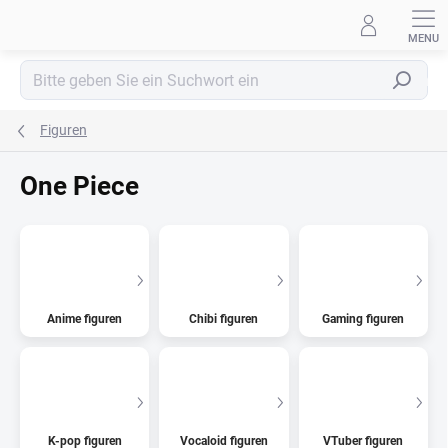
Zum
Inhalt
springen
Suchen
Figuren
One Piece
Anime figuren
Chibi figuren
Gaming figuren
K-pop figuren
Vocaloid figuren
VTuber figuren