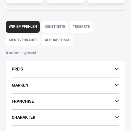
P
r
WIR EMPFEHLEN
GÜNSTIGSTE
TEUERSTE
o
d
MEISTVERKAUFT
ALPHABETISCH
u
k
8
Artikel insgesamt
t
s
PREIS
o
r
t
MARKEN
i
e
FRANCHISE
r
u
n
CHARAKTER
g