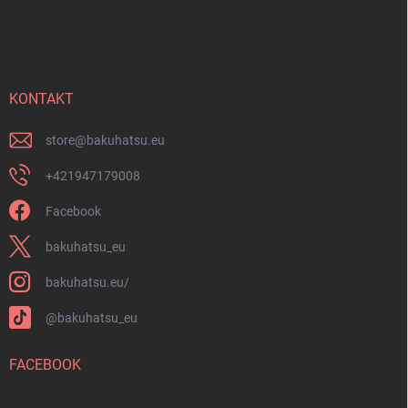
e
u
d
ß
e
z
r
e
L
i
KONTAKT
i
s
l
t
e
store
@
bakuhatsu.eu
e
+421947179008
Facebook
bakuhatsu_eu
bakuhatsu.eu/
@bakuhatsu_eu
FACEBOOK