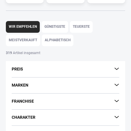
P
r
WIR EMPFEHLEN
GÜNSTIGSTE
TEUERSTE
o
d
MEISTVERKAUFT
ALPHABETISCH
u
k
319
Artikel insgesamt
t
s
PREIS
o
r
t
MARKEN
i
e
FRANCHISE
r
u
n
CHARAKTER
g