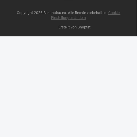
Copyright 2026
Bakuhatsu.eu
. Alle Rechte vorbehalten.
Cookie-
Einstellungen ändern
Erstellt von Shoptet