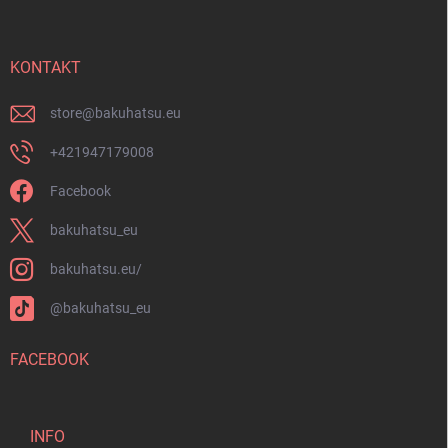
ß
s
z
t
e
e
i
KONTAKT
l
e
store
@
bakuhatsu.eu
+421947179008
Facebook
bakuhatsu_eu
bakuhatsu.eu/
@bakuhatsu_eu
FACEBOOK
INFO