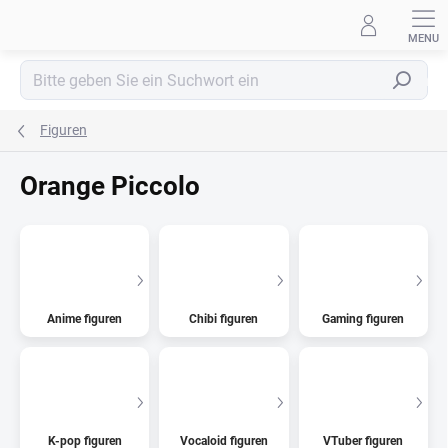
Zum
Inhalt
springen
Suchen
Figuren
Orange Piccolo
Anime figuren
Chibi figuren
Gaming figuren
K-pop figuren
Vocaloid figuren
VTuber figuren