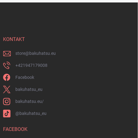
t
F
e
u
d
ß
e
z
r
e
L
i
KONTAKT
i
s
l
t
e
store
@
bakuhatsu.eu
e
+421947179008
Facebook
bakuhatsu_eu
bakuhatsu.eu/
@bakuhatsu_eu
FACEBOOK