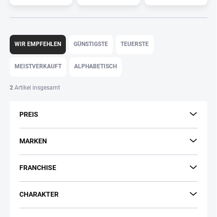
P
r
WIR EMPFEHLEN
GÜNSTIGSTE
TEUERSTE
o
d
MEISTVERKAUFT
ALPHABETISCH
u
k
2
Artikel insgesamt
t
s
PREIS
o
r
t
MARKEN
i
e
FRANCHISE
r
u
n
CHARAKTER
g