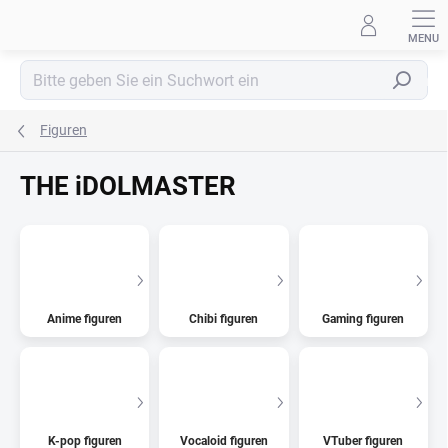
Zum
Inhalt
springen
Suchen
Figuren
THE iDOLMASTER
Anime figuren
Chibi figuren
Gaming figuren
K-pop figuren
Vocaloid figuren
VTuber figuren