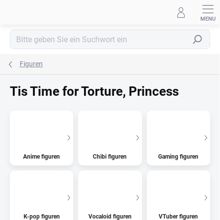
Zum
Inhalt
springen
Suchen
Figuren
Tis Time for Torture, Princess
Anime figuren
Chibi figuren
Gaming figuren
K-pop figuren
Vocaloid figuren
VTuber figuren