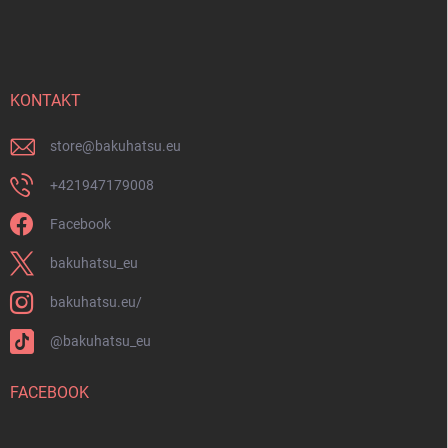
u
L
i
ß
s
z
t
e
e
i
KONTAKT
l
e
store
@
bakuhatsu.eu
+421947179008
Facebook
bakuhatsu_eu
bakuhatsu.eu/
@bakuhatsu_eu
FACEBOOK