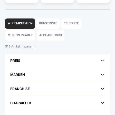
P
r
WIR EMPFEHLEN
GÜNSTIGSTE
TEUERSTE
o
d
MEISTVERKAUFT
ALPHABETISCH
u
k
316
Artikel insgesamt
t
s
PREIS
o
r
t
MARKEN
i
e
FRANCHISE
r
u
n
CHARAKTER
g