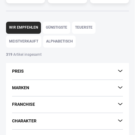
P
r
WIR EMPFEHLEN
GÜNSTIGSTE
TEUERSTE
o
d
MEISTVERKAUFT
ALPHABETISCH
u
k
319
Artikel insgesamt
t
s
PREIS
o
r
t
MARKEN
i
e
FRANCHISE
r
u
n
CHARAKTER
g