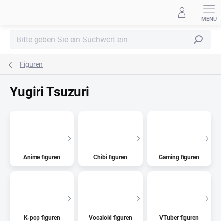
Zum
Inhalt
springen
Suchen
Figuren
Yugiri Tsuzuri
Anime figuren
Chibi figuren
Gaming figuren
K-pop figuren
Vocaloid figuren
VTuber figuren