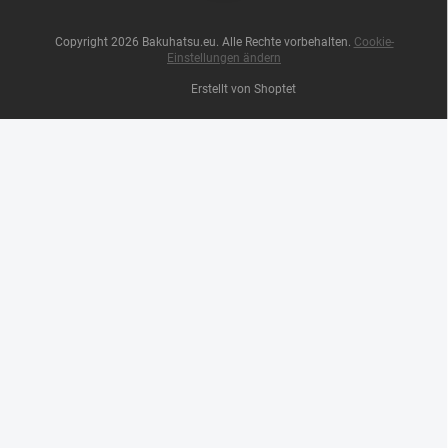
Copyright 2026
Bakuhatsu.eu
. Alle Rechte vorbehalten.
Cookie-
Einstellungen ändern
Erstellt von Shoptet