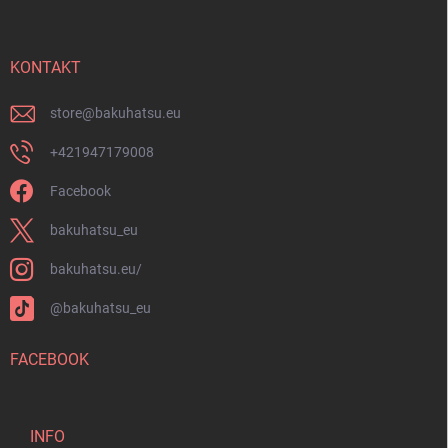
ß
s
z
t
e
e
i
KONTAKT
l
e
store
@
bakuhatsu.eu
+421947179008
Facebook
bakuhatsu_eu
bakuhatsu.eu/
@bakuhatsu_eu
FACEBOOK
INFO