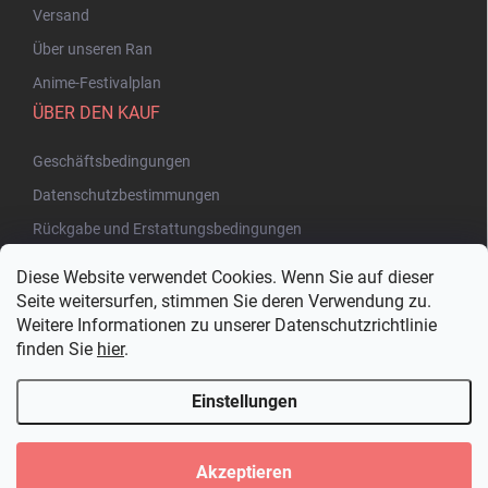
Versand
Über unseren Ran
Anime-Festivalplan
ÜBER DEN KAUF
Geschäftsbedingungen
Datenschutzbestimmungen
Rückgabe und Erstattungsbedingungen
Diese Website verwendet Cookies. Wenn Sie auf dieser
Seite weitersurfen, stimmen Sie deren Verwendung zu.
Weitere Informationen zu unserer Datenschutzrichtlinie
finden Sie
hier
.
Einstellungen
Copyright 2026
Bakuhatsu.eu
. Alle Rechte vorbehalten.
Cookie-
Einstellungen ändern
Akzeptieren