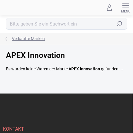
Zum
Inhalt
springen
Suchen
Verkaufte Marken
APEX Innovation
Es wurden keine Waren der Marke
APEX Innovation
gefunden....
F
u
ß
z
e
i
KONTAKT