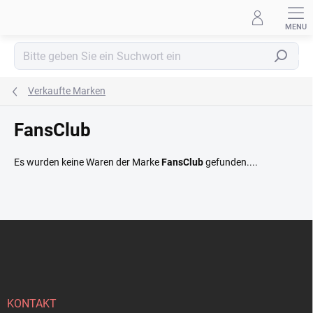
Zum
Inhalt
springen
Suchen
Verkaufte Marken
FansClub
Es wurden keine Waren der Marke
FansClub
gefunden....
F
u
ß
z
e
i
KONTAKT