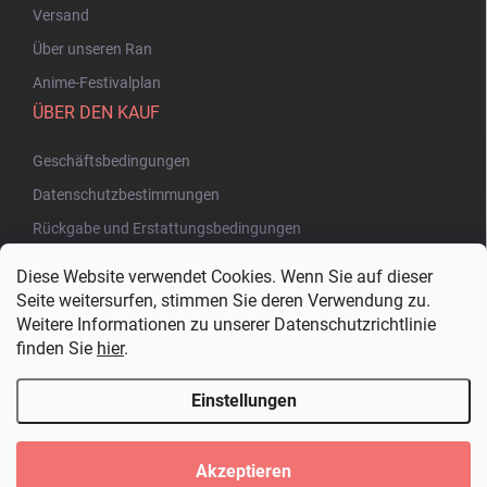
Versand
Über unseren Ran
Anime-Festivalplan
ÜBER DEN KAUF
Geschäftsbedingungen
Datenschutzbestimmungen
Rückgabe und Erstattungsbedingungen
Diese Website verwendet Cookies. Wenn Sie auf dieser
Seite weitersurfen, stimmen Sie deren Verwendung zu.
Weitere Informationen zu unserer Datenschutzrichtlinie
finden Sie
hier
.
Einstellungen
Copyright 2026
Bakuhatsu.eu
. Alle Rechte vorbehalten.
Cookie-
Einstellungen ändern
Akzeptieren