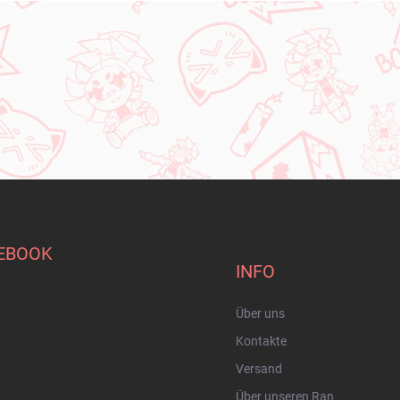
EBOOK
INFO
Über uns
Kontakte
Versand
Über unseren Ran