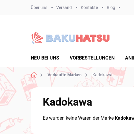
Zum
Über uns
Versand
Kontakte
Blog
Inhalt
springen
NEU BEI UNS
VORBESTELLUNGEN
ANI
Startseite
Verkaufte Marken
Kadokawa
Kadokawa
Es wurden keine Waren der Marke
Kadoka