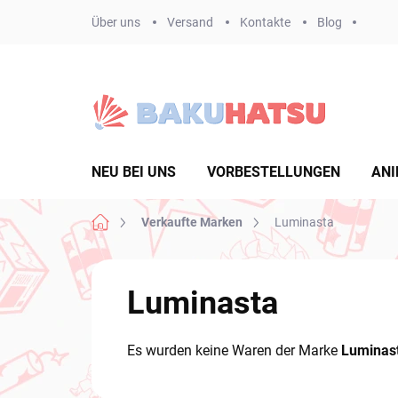
Zum
Über uns
Versand
Kontakte
Blog
Inhalt
springen
NEU BEI UNS
VORBESTELLUNGEN
ANI
Startseite
Verkaufte Marken
Luminasta
Luminasta
Es wurden keine Waren der Marke
Luminas