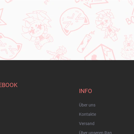
EBOOK
INFO
Über uns
Kontakte
Versand
Über unseren Ran