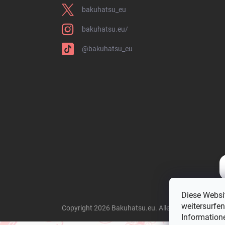
bakuhatsu_eu
bakuhatsu.eu/
@bakuhatsu_eu
Diese Websi
weitersurfe
Copyright 2026
Bakuhatsu.eu
. Alle Rechte vorbehal
Informatione