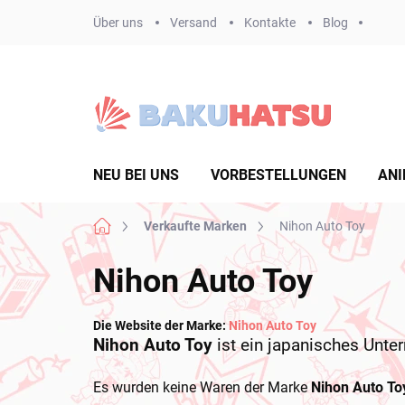
Zum
Über uns
Versand
Kontakte
Blog
Inhalt
springen
NEU BEI UNS
VORBESTELLUNGEN
ANI
Startseite
Verkaufte Marken
Nihon Auto Toy
Nihon Auto Toy
Die Website der Marke:
Nihon Auto Toy
Nihon Auto Toy
ist ein japanisches Unte
Es wurden keine Waren der Marke
Nihon Auto To