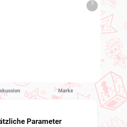
2026
(1 ST)
Nächstes
1 ST)
Uma Musume Pretty
Produkt
Derby figur Vivlos (BocZ
Lil V)
€28,99
In den Warenkorb
skussion
Marke
ätzliche Parameter