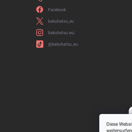
Facebook
bakuhatsu_eu
bakuhatsu.eu/
@bakuhatsu_eu
Diese Websi
weitersurfe