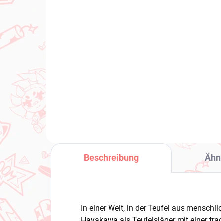
(1 ST)
Gridman Universe figur
To
Rikka Takarada (Bicute
fig
Bunnies)
(Gl
€31,99
€2
In den Warenkorb
Beschreibung
Ähn
In einer Welt, in der Teufel aus menschl
Hayakawa als Teufelsjäger mit einer tr