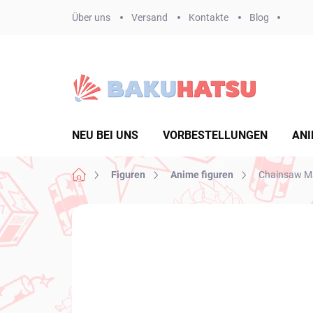
Zum
Über uns
Versand
Kontakte
Blog
Inhalt
springen
NEU BEI UNS
VORBESTELLUNGEN
ANI
Startseite
Figuren
Anime figuren
Chainsaw Ma
Nicht bewertet
Bewertungsdetails
MA