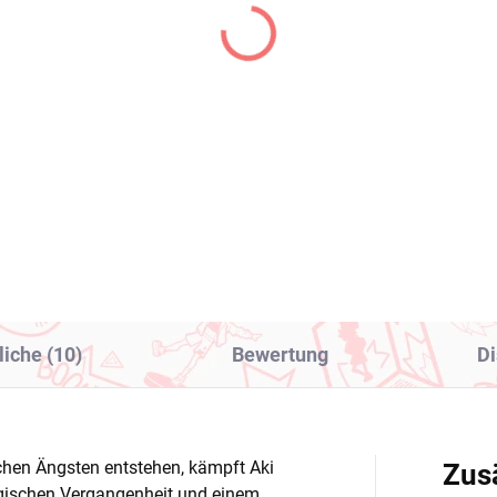
(1 ST)
(
 LOVE Ru Darkness
Pretty Cure figur Cure
ur Kotegawa Yui
White (Glitter &
itter & Glamours)
Glamorous)
8,99
€31,99
In den Warenkorb
In den Warenkorb
liche (10)
Bewertung
Di
ichen Ängsten entstehen, kämpft Aki
Zus
agischen Vergangenheit und einem