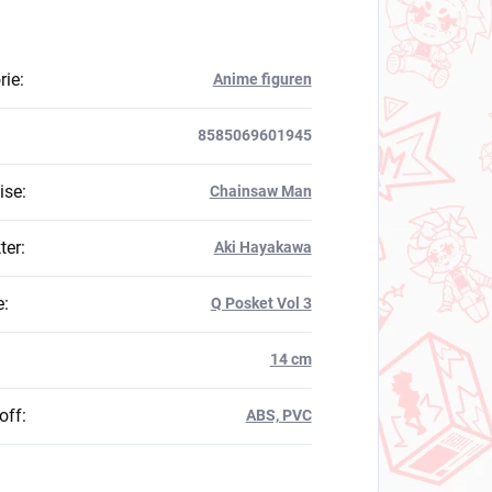
rie
:
Anime figuren
8585069601945
ise
:
Chainsaw Man
ter
:
Aki Hayakawa
e
:
Q Posket Vol 3
14 cm
off
:
ABS, PVC