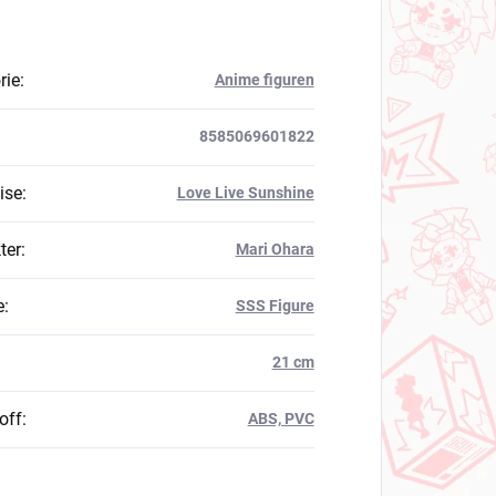
rie
:
Anime figuren
8585069601822
ise
:
Love Live Sunshine
ter
:
Mari Ohara
e
:
SSS Figure
21 cm
off
:
ABS, PVC