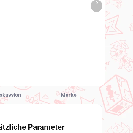
2 ST)
(1 ST)
Nächstes
Vocaloid figur Hatsune
Produkt
Miku (Fashion Series
Outdoor Ver)
€26,99
In den Warenkorb
skussion
Marke
ätzliche Parameter