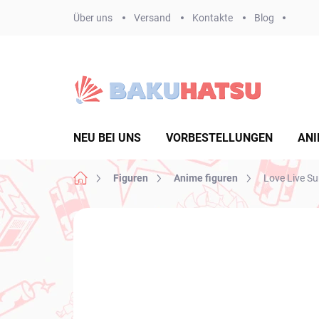
Zum
Über uns
Versand
Kontakte
Blog
Inhalt
springen
NEU BEI UNS
VORBESTELLUNGEN
ANI
Startseite
Figuren
Anime figuren
Love Live Su
Nicht bewertet
Bewertungsdetails
MA