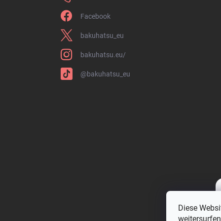
Facebook
bakuhatsu_eu
bakuhatsu.eu/
@bakuhatsu_eu
Diese Websi
weitersurfe