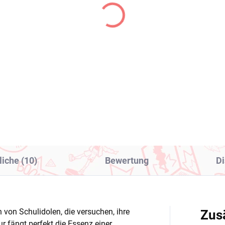
(1 ST)
(
 LOVEru Darkness figur
My Dress-Up Darling
a Satalin (Trio-Try-iT
figur Marin Kitagawa
imsuit Ver)
(XStellar)
1,99
€28,99
In den Warenkorb
In den Warenkorb
liche (10)
Bewertung
Di
 von Schulidolen, die versuchen, ihre
Zus
ur fängt perfekt die Essenz einer