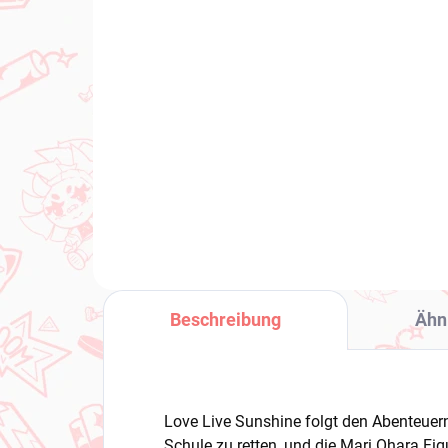
2026
(>2 ST)
To
The Apothecary Diaries
Lal
figur Maomao
Sw
(Sofvimates)
€3
€31,99
In den Warenkorb
Beschreibung
Ähn
Love Live Sunshine folgt den Abenteuern
Schule zu retten, und die Mari Ohara Fig