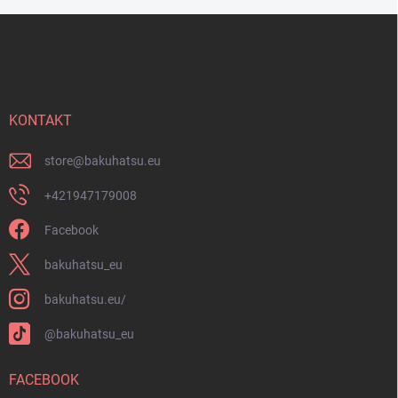
F
u
ß
z
e
i
KONTAKT
l
e
store
@
bakuhatsu.eu
+421947179008
Facebook
bakuhatsu_eu
bakuhatsu.eu/
@bakuhatsu_eu
FACEBOOK