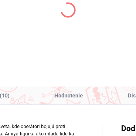
(1 KS)
(
 LOVEru Darkness
Kaguya-sama Love Is
úrka Lala (Desktop
War figúrka Hayasaka 
te Chinese Dress Ver)
(Parfait Ver)
8,99
€28,99
Do košíka
Do košíka
(10)
Hodnotenie
Dis
eta, kde operátori bojujú proti
Dod
ká Amiya figúrka ako mladá líderka