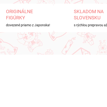
ORIGINÁLNE
SKLADOM NA
FIGÚRKY
SLOVENSKU
dovezené priamo z Japonska!
s rýchlou prepravou a
KA
NOVINKA
NA SKLADE
NA SK