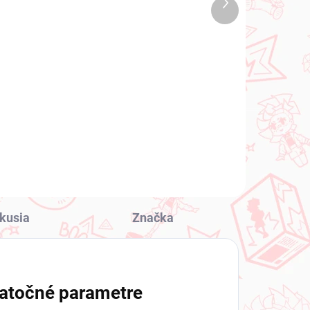
Ďalší
1 KS)
(1 KS)
produkt
Frieren Beyond Journey's
Ai
End figúrka Frieren
(Yumerizme In Those
Days)
€28,99
Do košíka
kusia
Značka
atočné parametre