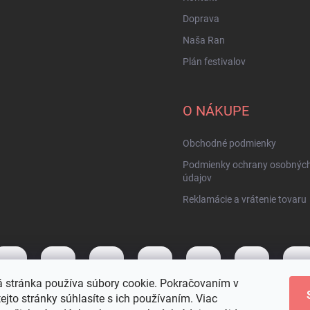
Doprava
Naša Ran
Plán festivalov
O NÁKUPE
Obchodné podmienky
Podmienky ochrany osobnýc
údajov
Reklamácie a vrátenie tovaru
 stránka používa súbory cookie. Pokračovaním v
tejto stránky súhlasíte s ich používaním. Viac