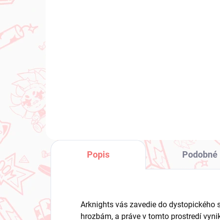
(2 KS)
Monogatari Series
To
figúrka Shinobu Oshino
fig
(Pop Up Parade)
Cu
€39,99
€2
Do košíka
Popis
Podobné 
Arknights vás zavedie do dystopického sv
hrozbám, a práve v tomto prostredí vyni