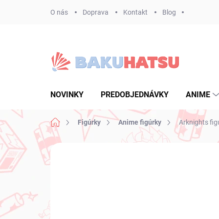
Prejsť
O nás
Doprava
Kontakt
Blog
na
obsah
NOVINKY
PREDOBJEDNÁVKY
ANIME
Domov
Figúrky
Anime figúrky
Arknights fi
Neohodnotené
Podrobnosti hodnote
NOVINKA