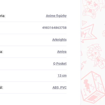
ria
:
Anime figúrky
4983164863758
Arknights
va
:
Amiya
Q Posket
13 cm
ál
:
ABS, PVC