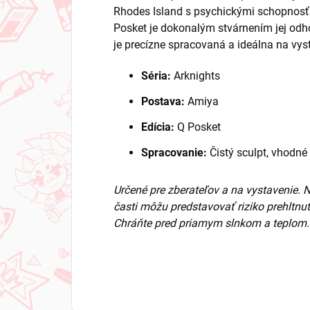
Rhodes Island s psychickými schopnosťa
Posket je dokonalým stvárnením jej odho
je precízne spracovaná a ideálna na vyst
Séria:
Arknights
Postava:
Amiya
Edícia:
Q Posket
Spracovanie:
Čistý sculpt, vhodné
Určené pre zberateľov a na vystavenie. 
časti môžu predstavovať riziko prehltnut
Chráňte pred priamym slnkom a teplom.