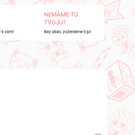
NEMÁME TÚ
TVOJU?
ž k vám!
Bez obáv, zoženieme ti ju!
NOVINKA
LADE
NA SKLADE