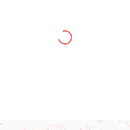
cena:
MÔŽEME DORUČIŤ DO:
08.01.
DETAILNÉ INFORMÁCIE
OPÝTAŤ SA