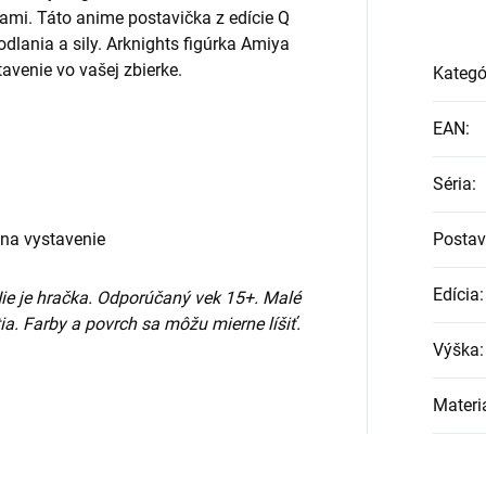
mi. Táto anime postavička z edície Q
dlania a sily. Arknights figúrka Amiya
avenie vo vašej zbierke.
Kategó
EAN
:
Séria
:
 na vystavenie
Posta
Edícia
:
Nie je hračka. Odporúčaný vek 15+. Malé
ia. Farby a povrch sa môžu mierne líšiť.
Výška
:
Materi