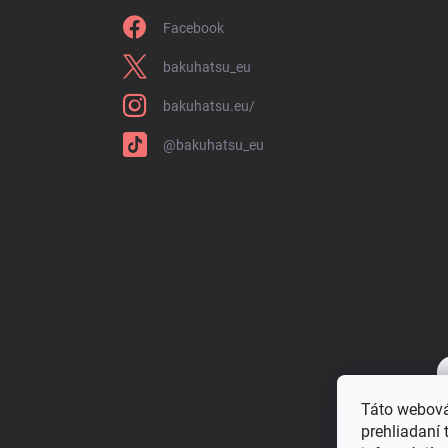
Facebook
bakuhatsu_eu
bakuhatsu.eu/
@bakuhatsu_eu
Táto webová
prehliadaní 