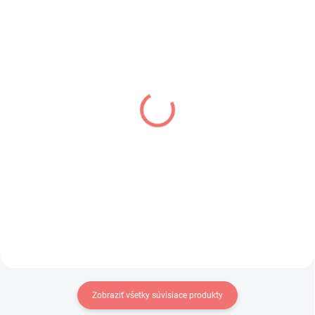
NA SKLADE
NA SKLADE
(1 KS)
(1 KS)
Dragon Ball Z figúrka
Bocchi the Rock! figúrka
SSJ Vegito (Grandista)
Hitori Gotoh (Accessory
Case)
€31,99
€26,99
Do košíka
Do košíka
Zobraziť všetky súvisiace produkty