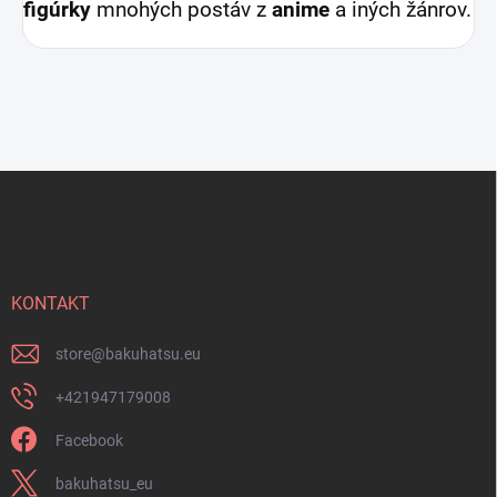
figúrky
mnohých postáv z
anime
a iných žánrov.
Z
á
p
ä
t
i
KONTAKT
e
store
@
bakuhatsu.eu
+421947179008
Facebook
bakuhatsu_eu