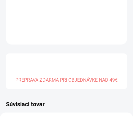
MÔŽEME
DORUČIŤ DO:
07.01.2027
DETAILNÉ INFORMÁCIE
OPÝTAŤ SA
PREPRAVA ZDARMA PRI OBJEDNÁVKE NAD 49€
Súvisiaci tovar