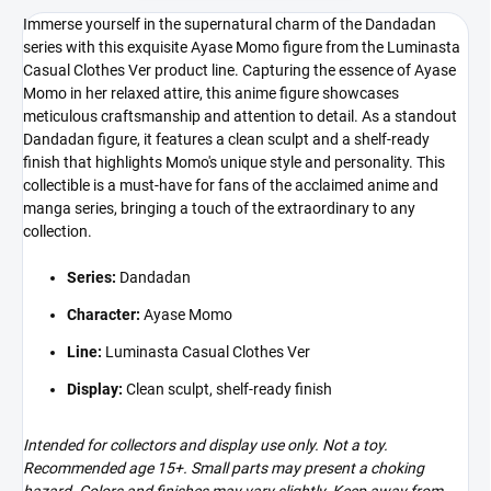
Immerse yourself in the supernatural charm of the Dandadan
series with this exquisite Ayase Momo figure from the Luminasta
Casual Clothes Ver product line. Capturing the essence of Ayase
Momo in her relaxed attire, this anime figure showcases
meticulous craftsmanship and attention to detail. As a standout
Dandadan figure, it features a clean sculpt and a shelf-ready
finish that highlights Momo's unique style and personality. This
collectible is a must-have for fans of the acclaimed anime and
manga series, bringing a touch of the extraordinary to any
collection.
Series:
Dandadan
Character:
Ayase Momo
Line:
Luminasta Casual Clothes Ver
Display:
Clean sculpt, shelf-ready finish
Intended for collectors and display use only. Not a toy.
Recommended age 15+. Small parts may present a choking
hazard. Colors and finishes may vary slightly. Keep away from