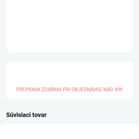
cena:
MÔŽEME
DORUČIŤ DO:
08.01.2027
DETAILNÉ INFORMÁCIE
OPÝTAŤ SA
PREPRAVA ZDARMA PRI OBJEDNÁVKE NAD 49€
Súvisiaci tovar