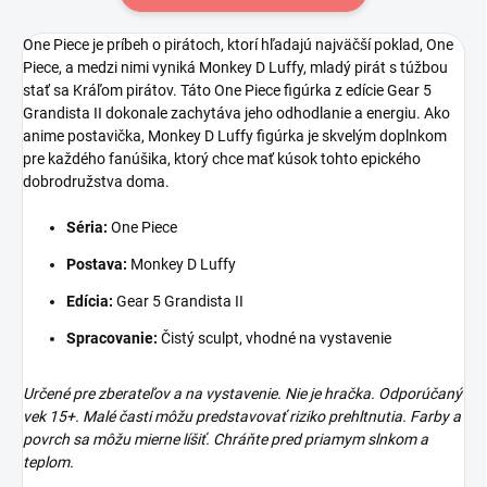
One Piece je príbeh o pirátoch, ktorí hľadajú najväčší poklad, One
Piece, a medzi nimi vyniká Monkey D Luffy, mladý pirát s túžbou
stať sa Kráľom pirátov. Táto One Piece figúrka z edície Gear 5
Grandista II dokonale zachytáva jeho odhodlanie a energiu. Ako
anime postavička, Monkey D Luffy figúrka je skvelým doplnkom
pre každého fanúšika, ktorý chce mať kúsok tohto epického
dobrodružstva doma.
Séria:
One Piece
Postava:
Monkey D Luffy
Edícia:
Gear 5 Grandista II
Spracovanie:
Čistý sculpt, vhodné na vystavenie
Určené pre zberateľov a na vystavenie. Nie je hračka. Odporúčaný
vek 15+. Malé časti môžu predstavovať riziko prehltnutia. Farby a
povrch sa môžu mierne líšiť. Chráňte pred priamym slnkom a
teplom.