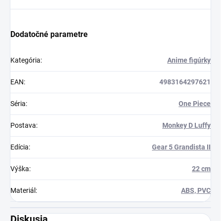
Dodatočné parametre
Kategória
:
Anime figúrky
EAN
:
4983164297621
Séria
:
One Piece
Postava
:
Monkey D Luffy
Edícia
:
Gear 5 Grandista II
Výška
:
22 cm
Materiál
:
ABS, PVC
Diskusia