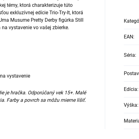
j témy, ktorá charakterizuje túto
u exkluzívnej edície Trio-Try-It, ktorá
Uma Musume Pretty Derby figúrka Still
Kategó
 na vystavenie vo vašej zbierke.
EAN
:
Séria
:
Posta
 na vystavenie
Edícia
:
Nie je hračka. Odporúčaný vek 15+. Malé
ia. Farby a povrch sa môžu mierne líšiť.
Výška
:
Materi