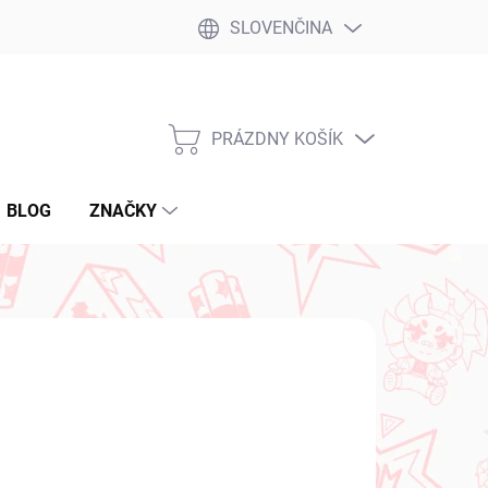
SLOVENČINA
PRÁZDNY KOŠÍK
NÁKUPNÝ
KOŠÍK
BLOG
ZNAČKY
2026
(1 KS)