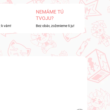
NEMÁME TÚ
TVOJU?
ž k vám!
Bez obáv, zoženieme ti ju!
NOVINKA
LADE
NA SKLADE