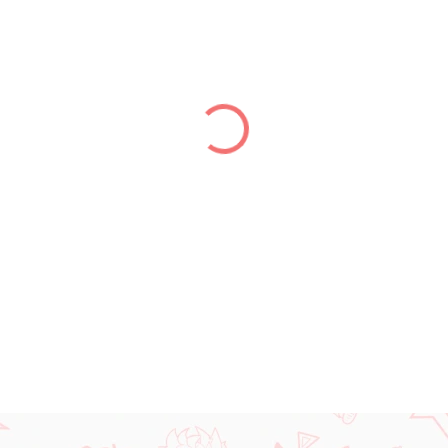
cena:
−
+
DETAILNÉ INFORMÁCIE
OPÝTAŤ SA