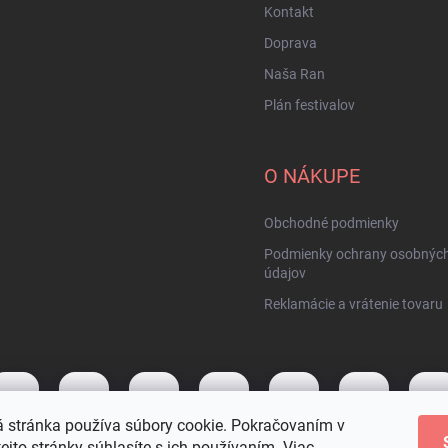
Kontakt
Doprava
Naša Ran
Plán festivalov
O NÁKUPE
Obchodné podmienky
Podmienky ochrany osobnýc
údajov
Reklamácie a vrátenie tovaru
 stránka používa súbory cookie. Pokračovaním v
tejto stránky súhlasíte s ich používaním. Viac