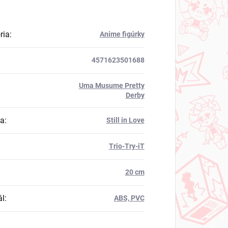
ria
:
Anime figúrky
4571623501688
Uma Musume Pretty
Derby
va
:
Still in Love
Trio-Try-iT
20 cm
ál
:
ABS, PVC