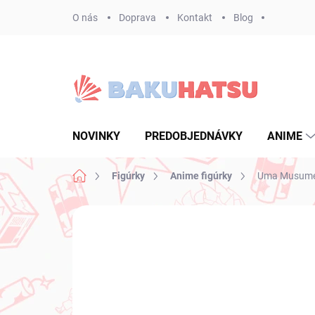
Prejsť
O nás
Doprava
Kontakt
Blog
na
obsah
NOVINKY
PREDOBJEDNÁVKY
ANIME
Domov
Figúrky
Anime figúrky
Uma Musume Pr
1 hodnotenie
Podrobnosti hodnoteni
PREDOBJEDNÁVKA
SEPTEMBER 2026