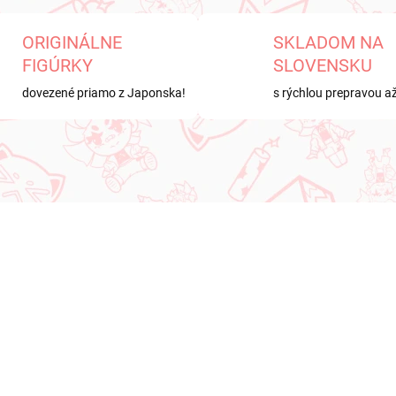
ORIGINÁLNE
SKLADOM NA
FIGÚRKY
SLOVENSKU
dovezené priamo z Japonska!
s rýchlou prepravou a
KA
NOVINKA
NA SKLADE
NA SK