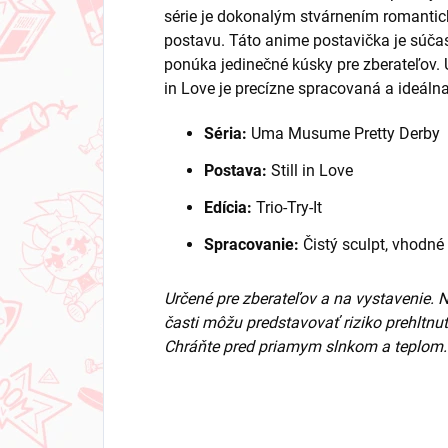
série je dokonalým stvárnením romanticke
postavu. Táto anime postavička je súčasťo
ponúka jedinečné kúsky pre zberateľov. 
in Love je precízne spracovaná a ideálna
Séria:
Uma Musume Pretty Derby
Postava:
Still in Love
Edícia:
Trio-Try-It
Spracovanie:
Čistý sculpt, vhodné
Určené pre zberateľov a na vystavenie. 
časti môžu predstavovať riziko prehltnut
Chráňte pred priamym slnkom a teplom.