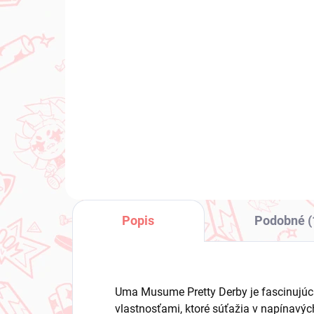
(1 KS)
Maebashi Witches
Um
figúrka Azu Niisato
De
(Desktop×Decorate
Uni
Collections)
€25,37
€3
Do košíka
Popis
Podobné (
Uma Musume Pretty Derby je fascinujúca
vlastnosťami, ktoré súťažia v napínavých 