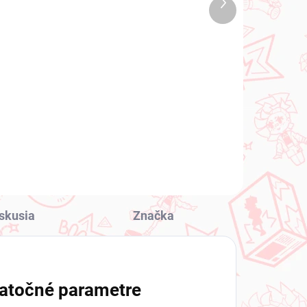
Ďalší
1 KS)
(2 KS)
produkt
Monogatari Series
io-
figúrka Shinobu Oshino
(Pop Up Parade)
€39,99
Do košíka
skusia
Značka
atočné parametre