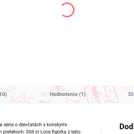
(1 KS)
(
a Musume Pretty
To LOVEru Darkness
rby figúrka Neo
figúrka Lala Satalin (Tr
verse (Trio-Try-iT)
Try-iT Swimsuit Ver)
1,99
€31,99
Do košíka
Do košíka
10)
Hodnotenie (1)
Di
 séria o dievčatách s konskými
Dod
pretekoch. Still in Love figúrka z tejto