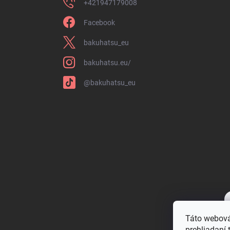
+421947179008
Facebook
bakuhatsu_eu
bakuhatsu.eu/
@bakuhatsu_eu
Táto webová
prehliadaní 